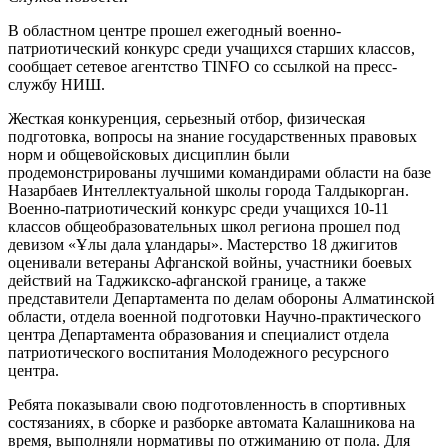
В областном центре прошел ежегодный военно-
патриотический конкурс среди учащихся старших классов,
сообщает сетевое агентство TINFO со ссылкой на пресс-
службу НИШ.
Жесткая конкуренция, серьезный отбор, физическая
подготовка, вопросы на знание государственных правовых
норм и общевойсковых дисциплин были
продемонстрированы лучшими командирами области на базе
Назарбаев Интеллектуальной школы города Талдыкорган.
Военно-патриотический конкурс среди учащихся 10-11
классов общеобразовательных школ региона прошел под
девизом «Ұлы дала ұландары». Мастерство 18 джигитов
оценивали ветераны Афганской войны, участники боевых
действий на Таджикско-афганской границе, а также
представители Департамента по делам обороны Алматинской
области, отдела военной подготовки Научно-практического
центра Департамента образования и специалист отдела
патриотического воспитания Молодежного ресурсного
центра.
Ребята показывали свою подготовленность в спортивных
состязаниях, в сборке и разборке автомата Калашникова на
время, выполняли нормативы по отжиманию от пола. Для