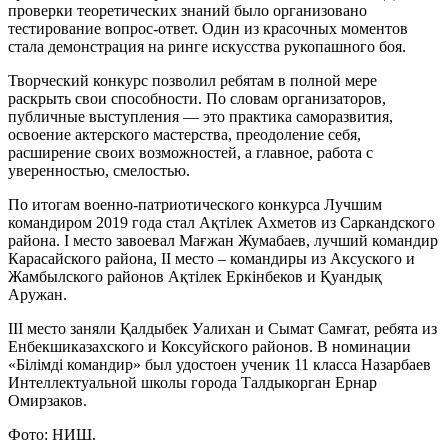
проверки теоретических знаний было организовано
тестирование вопрос-ответ. Один из красочных моментов
стала демонстрация на ринге искусства рукопашного боя.
Творческий конкурс позволил ребятам в полной мере
раскрыть свои способности. По словам организаторов,
публичные выступления — это практика саморазвития,
освоение актерского мастерства, преодоление себя,
расширение своих возможностей, а главное, работа с
уверенностью, смелостью.
По итогам военно-патриотического конкурса Лучшим
командиром 2019 года стал Ақтілек Ахметов из Саркандского
района. І место завоевал Мағжан Жумабаев, лучший командир
Карасайского района, ІІ место – командиры из Аксуского и
Жамбылского районов Ақтілек Еркінбеков и Қуандық
Аружан.
ІІІ место заняли Қалдыбек Уалихан и Сымат Самғат, ребята из
Енбекшиказахского и Коксуйского районов. В номинации
«Білімді командир» был удостоен ученик 11 класса Назарбаев
Интеллектуальной школы города Талдыкорган Ернар
Омирзаков.
Фото: НИШ.