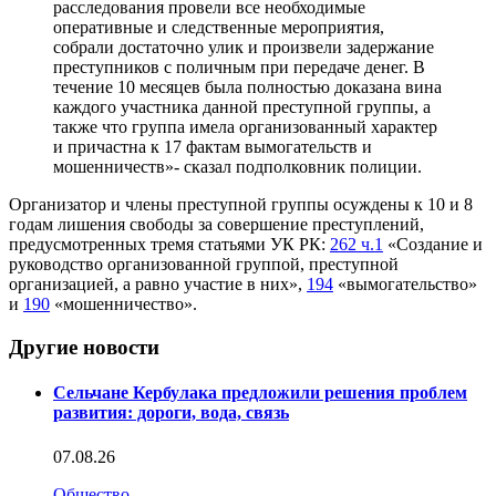
расследования провели все необходимые
оперативные и следственные мероприятия,
собрали достаточно улик и произвели задержание
преступников с поличным при передаче денег. В
течение 10 месяцев была полностью доказана вина
каждого участника данной преступной группы, а
также что группа имела организованный характер
и причастна к 17 фактам вымогательств и
мошенничеств»- сказал подполковник полиции.
Организатор и члены преступной группы осуждены к 10 и 8
годам лишения свободы за совершение преступлений,
предусмотренных тремя статьями УК РК:
262 ч.1
«Создание и
руководство организованной группой, преступной
организацией, а равно участие в них»,
194
«вымогательство»
и
190
«мошенничество».
Другие новости
Сельчане Кербулака предложили решения проблем
развития: дороги, вода, связь
07.08.26
Общество