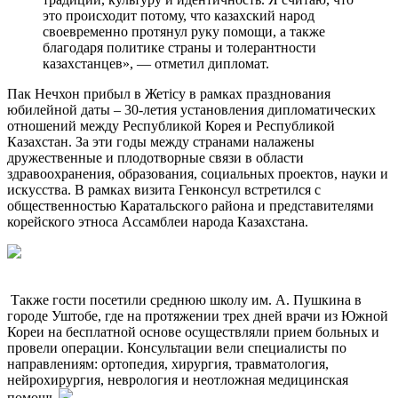
это происходит потому, что казахский народ
своевременно протянул руку помощи, а также
благодаря политике страны и толерантности
казахстанцев», — отметил дипломат.
Пак Нечхон прибыл в Жетісу в рамках празднования
юбилейной даты – 30-летия установления дипломатических
отношений между Республикой Корея и Республикой
Казахстан. За эти годы между странами налажены
дружественные и плодотворные связи в области
здравоохранения, образования, социальных проектов, науки и
искусства. В рамках визита Генконсул встретился с
общественностью Каратальского района и представителями
корейского этноса Ассамблеи народа Казахстана.
Также гости посетили среднюю школу им. А. Пушкина в
городе Уштобе, где на протяжении трех дней врачи из Южной
Кореи на бесплатной основе осуществляли прием больных и
провели операции. Консультации вели специалисты по
направлениям: ортопедия, хирургия, травматология,
нейрохирургия, неврология и неотложная медицинская
помощь.