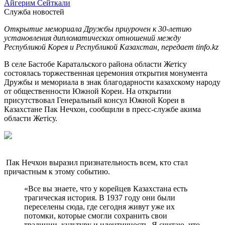
Айгерим Сейткали
Служба новостей
Открытие мемориала Дружбы приурочен к 30-летию
установления дипломатических отношений между
Республикой Корея и Республикой Казахстан, передает tinfo.kz
В селе Бастобе Каратальского района области Жетiсу
состоялась торжественная церемония открытия монумента
Дружбы и мемориала в знак благодарности казахскому народу
от общественности Южной Кореи. На открытии
присутствовал Генеральный консул Южной Кореи в
Казахстане Пак Нечхон, сообщили в пресс-службе акима
области Жетісу.
Пак Нечхон выразил признательность всем, кто стал
причастным к этому событию.
«Все вы знаете, что у корейцев Казахстана есть
трагическая история. В 1937 году они были
переселены сюда, где сегодня живут уже их
потомки, которые смогли сохранить свои
традиции, культуру и идентичность. Я считаю, что