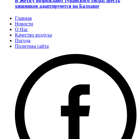
В Жетісу возрождают туранского тигра: шесть
хищников адаптируются на Балхаше
Главная
Новости
О Нас
Качество воздуха
Погода
Политика сайта