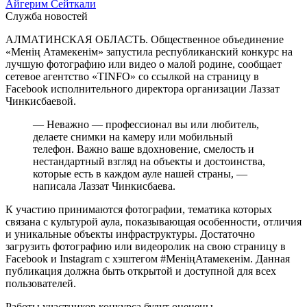
Айгерим Сейткали
Служба новостей
АЛМАТИНСКАЯ ОБЛАСТЬ. Общественное объединение
«Менің Атамекенім» запустила республиканский конкурс на
лучшую фотографию или видео о малой родине, сообщает
сетевое агентство «TINFO» со ссылкой на страницу в
Facebook исполнительного директора организации Лаззат
Чинкисбаевой.
— Неважно — профессионал вы или любитель,
делаете снимки на камеру или мобильный
телефон. Важно ваше вдохновение, смелость и
нестандартный взгляд на объекты и достоинства,
которые есть в каждом ауле нашей страны, —
написала Лаззат Чинкисбаева.
К участию принимаются фотографии, тематика которых
связана с культурой аула, показывающая особенности, отличия
и уникальные объекты инфраструктуры. Достаточно
загрузить фотографию или видеоролик на свою страницу в
Facebook и Instagram с хэштегом #МеніңАтамекенім. Данная
публикация должна быть открытой и доступной для всех
пользователей.
Работы участников конкурса будут оценены