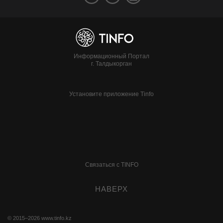
Информационный Портал
г. Талдыкорган
Установите приложение Tinfo
Связаться с TINFO
НАВЕРХ
© 2015–2026
www.tinfo.kz