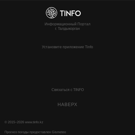
Информационный Портал
г. Талдыкорган
Установите приложение Tinfo
Связаться с TINFO
НАВЕРХ
© 2015–2026
www.tinfo.kz
Прогноз погоды предоставлен
Gismeteo