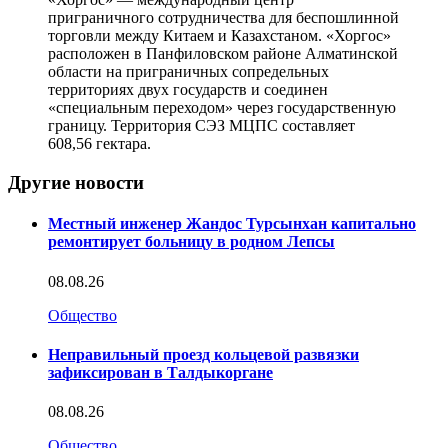
приграничного сотрудничества для беспошлинной
торговли между Китаем и Казахстаном. «Хоргос»
расположен в Панфиловском районе Алматинской
области на приграничных сопредельных
территориях двух государств и соединен
«специальным переходом» через государственную
границу. Территория СЭЗ МЦПС составляет
608,56 гектара.
Другие новости
Местный инженер Жандос Турсынхан капитально
ремонтирует больницу в родном Лепсы
08.08.26
Общество
Неправильный проезд кольцевой развязки
зафиксирован в Талдыкоргане
08.08.26
Общество