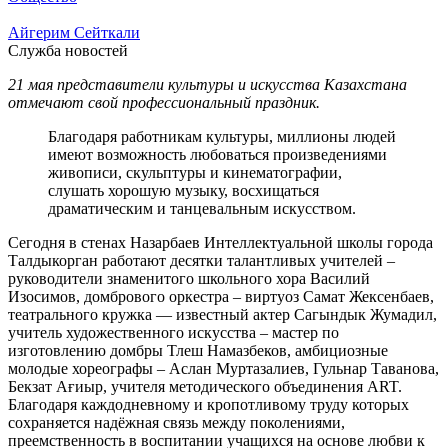
Айгерим Сейткали
Служба новостей
21 мая представители культуры и искусства Казахстана
отмечают свой профессиональный праздник.
Благодаря работникам культуры, миллионы людей
имеют возможность любоваться произведениями
живописи, скульптуры и кинематографии,
слушать хорошую музыку, восхищаться
драматическим и танцевальным искусством.
Сегодня в стенах Назарбаев Интеллектуальной школы города
Талдыкорган работают десятки талантливых учителей –
руководители знаменитого школьного хора Василий
Изосимов, домбрового оркестра – виртуоз Самат Жексенбаев,
театрального кружка — известный актер Сагындык Жумадил,
учитель художественного искусства – мастер по
изготовлению домбры Тлеш Намазбеков, амбициозные
молодые хореографы – Аслан Муртазалиев, Гульнар Таванова,
Бекзат Ағиыр, учителя методического объединения ART.
Благодаря каждодневному и кропотливому труду которых
сохраняется надёжная связь между поколениями,
преемственность в воспитании учащихся на основе любви к