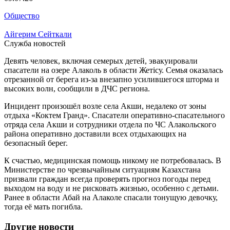
Общество
Айгерим Сейткали
Служба новостей
Девять человек, включая семерых детей, эвакуировали
спасатели на озере Алаколь в области Жетісу. Семья оказалась
отрезанной от берега из-за внезапно усилившегося шторма и
высоких волн, сообщили в ДЧС региона.
Инцидент произошёл возле села Акши, недалеко от зоны
отдыха «Коктем Гранд». Спасатели оперативно-спасательного
отряда села Акши и сотрудники отдела по ЧС Алакольского
района оперативно доставили всех отдыхающих на
безопасный берег.
К счастью, медицинская помощь никому не потребовалась. В
Министерстве по чрезвычайным ситуациям Казахстана
призвали граждан всегда проверять прогноз погоды перед
выходом на воду и не рисковать жизнью, особенно с детьми.
Ранее в области Абай на Алаколе спасали тонущую девочку,
тогда её мать погибла.
Другие новости