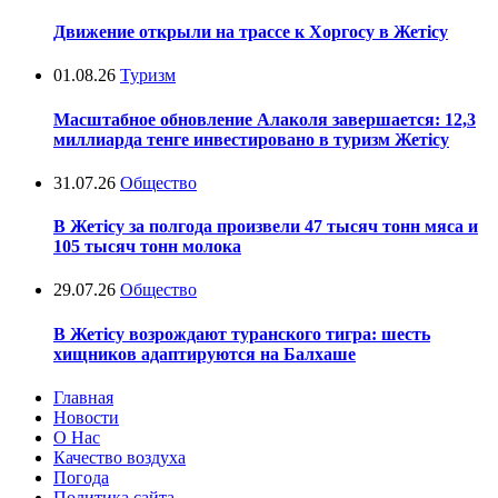
Движение открыли на трассе к Хоргосу в Жетісу
01.08.26
Туризм
Масштабное обновление Алаколя завершается: 12,3
миллиарда тенге инвестировано в туризм Жетісу
31.07.26
Общество
В Жетісу за полгода произвели 47 тысяч тонн мяса и
105 тысяч тонн молока
29.07.26
Общество
В Жетісу возрождают туранского тигра: шесть
хищников адаптируются на Балхаше
Главная
Новости
О Нас
Качество воздуха
Погода
Политика сайта