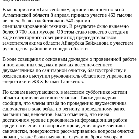
В мероприятии «Таза сенбілік», организованном по всей
Алматинской области 8 апреля, приняло участие 463 тысячи
человек, было задействовано 540 единиц
специализированной техники. В результате было вывезено
более 9 700 тонн мусора. Об этом стало известно сегодня в
ходе селекторного совещания под председательством
заместителя акима области Айдарбека Байжанова с участием
руководства районов и городов области.
В ходе совещания с основным докладом о проведенной работе
и поставленных задачах в рамках весенне-осеннего
двухмесячника по санитарной очистке, благоустройству и
озеленению выступил руководитель областного управления
энергетики и ЖКХ Баглан Танекенов.
По словам выступающего, в массовом субботнике жители
области приняли активное участие. Также докладчик
сообщил, что члены штаба по проведению двухмесячника
саночистки в ходе рейда по региону, проведенному ранее,
выявили ряд недочетов. Было отмечено, что не на
достаточном уровне проводилась информационная работа
среди населения по вопросам проведения двухмесячника
саночистки, поверхностно рассматривались вопросы очистки
окраин, также были выявлены случаи выброса мусора в