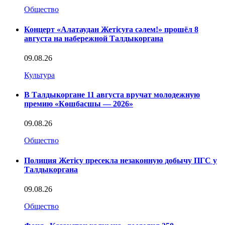
Общество
Концерт «Алатаудан Жетісуға сәлем!» прошёл 8
августа на набережной Талдыкоргана
09.08.26
Культура
В Талдыкоргане 11 августа вручат молодежную
премию «Көшбасшы — 2026»
09.08.26
Общество
Полиция Жетісу пресекла незаконную добычу ПГС у
Талдыкоргана
09.08.26
Общество