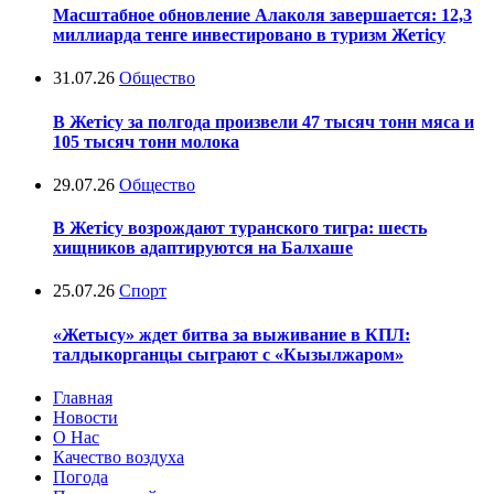
Масштабное обновление Алаколя завершается: 12,3
миллиарда тенге инвестировано в туризм Жетісу
31.07.26
Общество
В Жетісу за полгода произвели 47 тысяч тонн мяса и
105 тысяч тонн молока
29.07.26
Общество
В Жетісу возрождают туранского тигра: шесть
хищников адаптируются на Балхаше
25.07.26
Спорт
«Жетысу» ждет битва за выживание в КПЛ:
талдыкорганцы сыграют с «Кызылжаром»
Главная
Новости
О Нас
Качество воздуха
Погода