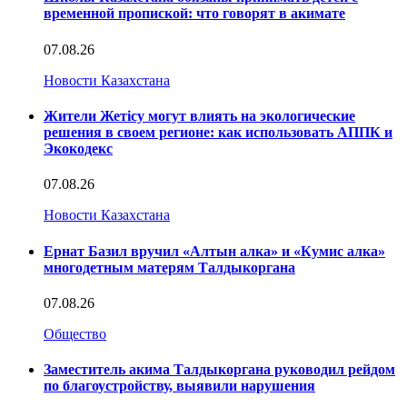
временной пропиской: что говорят в акимате
07.08.26
Новости Казахстана
Жители Жетісу могут влиять на экологические
решения в своем регионе: как использовать АППК и
Экокодекс
07.08.26
Новости Казахстана
Ернат Базил вручил «Алтын алка» и «Кумис алка»
многодетным матерям Талдыкоргана
07.08.26
Общество
Заместитель акима Талдыкоргана руководил рейдом
по благоустройству, выявили нарушения