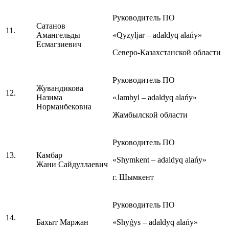
Руководитель ПО
Сатанов
11.
Амангельды
«Qyzyljar – adaldyq alańy»
Есмагзиевич
Северо-Казахстанской области
Руководитель ПО
Жувандикова
12.
Назима
«Jambyl – adaldyq alańy»
Норманбековна
Жамбылской области
Руководитель ПО
13.
Камбар
«Shymkent – adaldyq alańy»
Жани Сайдуллаевич
г. Шымкент
Руководитель ПО
14.
Бахыт Маржан
«Shyǵys – adaldyq alańy»