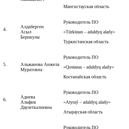
Мангистауская область
Руководитель ПО
Алдаберген
4.
Асыл
«Túrkistan – adaldyq alańy»
Берикулы
Туркистанская область
Руководитель ПО
5.
Альжанова Анжела
«Qostanaı – adaldyq alańy»
Муратовна
Костанайская область
Руководитель ПО
Адиева
6.
Альфия
«Atyraý – adaldyq alańy»
Даулеткалиевна
Атырауская область
Руководитель ПО