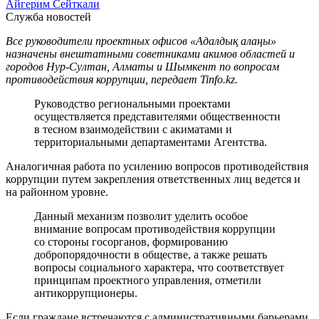
Айгерим Сейткали
Служба новостей
Все руководители проектных офисов «Адалдық алаңы»
назначены внештатными советниками акимов областей и
городов Нур-Султан, Алматы и Шымкент по вопросам
противодействия коррупции, передает Tinfo.kz.
Руководство региональными проектами
осуществляется представителями общественности
в тесном взаимодействии с акиматами и
территориальными департаментами Агентства.
Аналогичная работа по усилению вопросов противодействия
коррупции путем закрепления ответственных лиц ведется и
на районном уровне.
Данный механизм позволит уделить особое
внимание вопросам противодействия коррупции
со стороны госорганов, формированию
добропорядочности в обществе, а также решать
вопросы социального характера, что соответствует
принципам проектного управления, отметили
антикоррупционеры.
Если граждане встречаются с административными барьерами