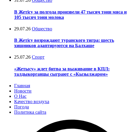
31.07.26
Общество
В Жетісу за полгода произвели 47 тысяч тонн мяса и
105 тысяч тонн молока
29.07.26
Общество
В Жетісу возрождают туранского тигра: шесть
хищников адаптируются на Балхаше
25.07.26
Спорт
«Жетысу» ждет битва за выживание в КПЛ:
талдыкорганцы сыграют с «Кызылжаром»
Главная
Новости
О Нас
Качество воздуха
Погода
Политика сайта