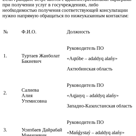
при получении услуг в госучреждениях, либо
необходимостью получения соответствующей консультации
нужно напрямую обращаться по нижеуказанным контактам:
№
Ф.И.О.
Должность
Руководитель ПО
1.
Туртаев Жанболат
«Aqtóbe – adaldyq alańy»
Бакиевич
Актюбинская область
Руководитель ПО
Салиева
2.
Алия
«Aqjaıyq – adaldyq alańy»
Утемисовна
Западно-Казахстанская область
Руководитель ПО
3.
Усипбаев Дайрабай
«Mańǵystaý – adaldyq alańy»
Мамашевич