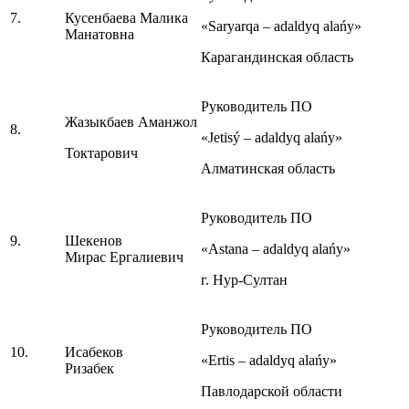
7.
Кусенбаева Малика
«Saryarqa – adaldyq alańy»
Манатовна
Карагандинская область
Руководитель ПО
Жазыкбаев Аманжол
8.
«Jetisý – adaldyq alańy»
Токтарович
Алматинская область
Руководитель ПО
9.
Шекенов
«Astana – adaldyq alańy»
Мирас Ергалиевич
г. Нур-Султан
Руководитель ПО
10.
Исабеков
«Ertis – adaldyq alańy»
Ризабек
Павлодарской области