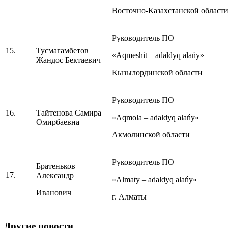
Восточно-Казахстанской област
Руководитель ПО
15.
Тусмагамбетов
«Aqmeshit – adaldyq alańy»
Жандос Бектаевич
Кызылординской области
Руководитель ПО
16.
Тайтенова Самира
«Aqmola – adaldyq alańy»
Омирбаевна
Акмолинской области
Руководитель ПО
Братеньков
17.
Александр
«Almaty – adaldyq alańy»
Иванович
г. Алматы
Другие новости