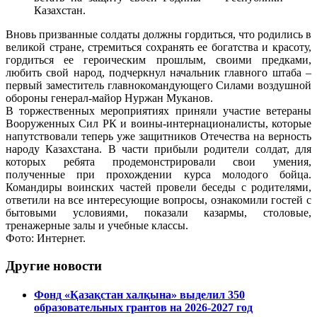
Казахстан.
Вновь призванные солдаты должны гордиться, что родились в
великой стране, стремиться сохранять ее богатства и красоту,
гордиться ее героическим прошлым, своими предками,
любить свой народ, подчеркнул начальник главного штаба –
первый заместитель главнокомандующего Силами воздушной
обороны генерал-майор Нуржан Муканов.
В торжественных мероприятиях приняли участие ветераны
Вооруженных Сил РК и воины-интернационалисты, которые
напутствовали теперь уже защитников Отечества на верность
народу Казахстана. В части прибыли родители солдат, для
которых ребята продемонстрировали свои умения,
полученные при прохождении курса молодого бойца.
Командиры воинских частей провели беседы с родителями,
ответили на все интересующие вопросы, ознакомили гостей с
бытовыми условиями, показали казармы, столовые,
тренажерные залы и учебные классы.
Фото: Интернет.
Другие новости
Фонд «Қазақстан халқына» выделил 350
образовательных грантов на 2026-2027 год