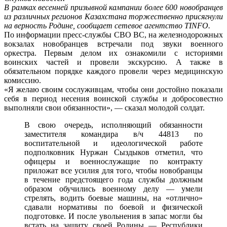
В рамках весенней призывной кампании более 600 новобранцев
из различных регионов Казахстана торжественно присягнули
на верность Родине, сообщает сетевое агентство TINFО.
По информации пресс-службы СВО ВС, на железнодорожных
вокзалах новобранцев встречали под звуки военного
оркестра. Первым делом их ознакомили с историями
воинских частей и провели экскурсию. А также в
обязательном порядке каждого провели через медицинскую
комиссию.
«Я желаю своим сослуживцам, чтобы они достойно показали
себя в период несения воинской службы и добросовестно
выполняли свои обязанности», — сказал молодой солдат.
В свою очередь, исполняющий обязанности
заместителя командира в/ч 44813 по
воспитательной и идеологической работе
подполковник Нуржан Сыздыков отметил, что
офицеры и военнослужащие по контракту
приложат все усилия для того, чтобы новобранцы
в течение предстоящего года службы должным
образом обучились военному делу — умели
стрелять, водить боевые машины, на «отлично»
сдавали нормативы по боевой и физической
подготовке. И после увольнения в запас могли бы
встать на защиту своей Родины — Республики