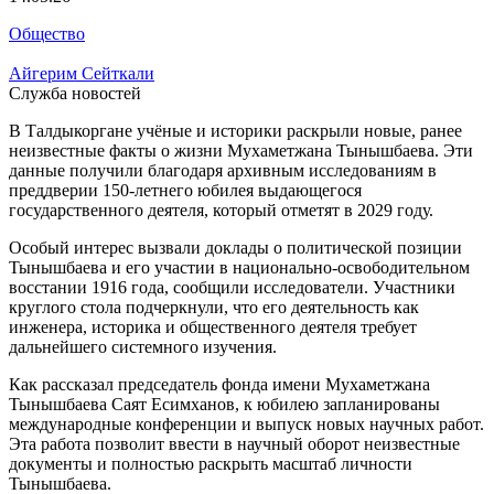
Общество
Айгерим Сейткали
Служба новостей
В Талдыкоргане учёные и историки раскрыли новые, ранее
неизвестные факты о жизни Мухаметжана Тынышбаева. Эти
данные получили благодаря архивным исследованиям в
преддверии 150-летнего юбилея выдающегося
государственного деятеля, который отметят в 2029 году.
Особый интерес вызвали доклады о политической позиции
Тынышбаева и его участии в национально-освободительном
восстании 1916 года, сообщили исследователи. Участники
круглого стола подчеркнули, что его деятельность как
инженера, историка и общественного деятеля требует
дальнейшего системного изучения.
Как рассказал председатель фонда имени Мухаметжана
Тынышбаева Саят Есимханов, к юбилею запланированы
международные конференции и выпуск новых научных работ.
Эта работа позволит ввести в научный оборот неизвестные
документы и полностью раскрыть масштаб личности
Тынышбаева.