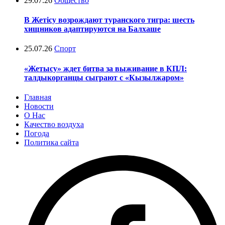
29.07.26
Общество
В Жетісу возрождают туранского тигра: шесть
хищников адаптируются на Балхаше
25.07.26
Спорт
«Жетысу» ждет битва за выживание в КПЛ:
талдыкорганцы сыграют с «Кызылжаром»
Главная
Новости
О Нас
Качество воздуха
Погода
Политика сайта