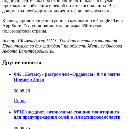
подписи, сертификат об окончании автошколы в случае
прохождения обучения и чек об оплате госпошлины. Все
документы необходимо прикрепить в диалоговом окне.
К слову, приложение доступно к скачиванию в Google Play и
App Store. Его установили уже порядка 350 тысяч
пользователей страны.
Автор: PR-менеджер НАО “Государственная корпорация “
Правительство для граждан” по области Жетысу Оқасова
Ақбота Бақытбердықызы
Другие новости
ФК «Жетысу» разгромлен «Ордабасы» 0:4 в матче
Премьер-Лиги
08.08.26
Спорт
МЧС внедряет автономные станции мониторинга
для предупреждения селей в Алматинской области
08.08.26