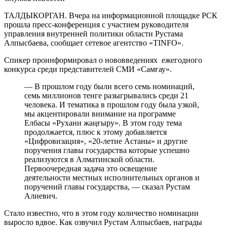
ТАЛДЫКОРГАН. Вчера на информационной площадке РСК
прошла пресс-конференция с участием руководителя
управления внутренней политики области Рустама
Алпысбаева, сообщает сетевое агентство «TINFO».
Спикер проинформировал о нововведениях ежегодного
конкурса среди представителей СМИ «Самғау».
— В прошлом году были всего семь номинаций,
семь миллионов тенге разыгрывались среди 21
человека. И тематика в прошлом году была узкой,
мы акцентировали внимание на программе
Елбасы «Рухани жаңғыру». В этом году тема
продолжается, плюс к этому добавляется
«Цифровизация», «20-летие Астаны» и другие
поручения главы государства которые успешно
реализуются в Алматинской области.
Первоочередная задача это освещение
деятельности местных исполнительных органов и
поручений главы государства, — сказал Рустам
Алиевич.
Стало известно, что в этом году количество номинации
выросло вдвое. Как озвучил Рустам Алпысбаев, награды