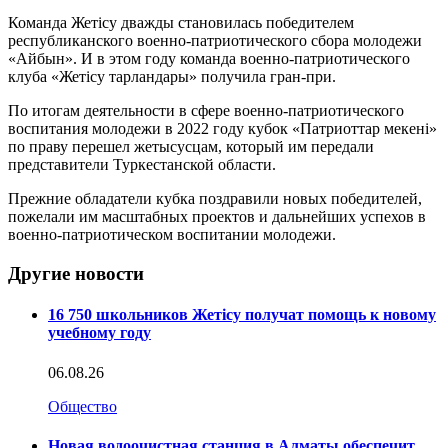
Команда Жетiсу дважды становилась победителем
республиканского военно-патриотического сбора молодежи
«Айбын». И в этом году команда военно-патриотического
клуба «Жетісу тарландары» получила гран-при.
По итогам деятельности в сфере военно-патриотического
воспитания молодежи в 2022 году кубок «Патриоттар мекені»
по праву перешел жетысусцам, который им передали
представители Туркестанской области.
Прежние обладатели кубка поздравили новых победителей,
пожелали им масштабных проектов и дальнейших успехов в
военно-патриотическом воспитании молодежи.
Другие новости
16 750 школьников Жетісу получат помощь к новому
учебному году
06.08.26
Общество
Новая водоочистная станция в Алматы обеспечит