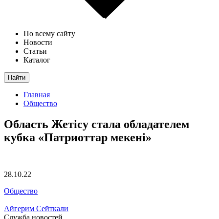
По всему сайту
Новости
Статьи
Каталог
Найти
Главная
Общество
Область Жетiсу стала обладателем
кубка «Патриоттар мекені»
28.10.22
Общество
Айгерим Сейткали
Служба новостей