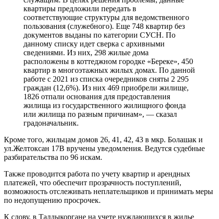
квартиры предложили передать в
соответствующие структуры для ведомственного
пользования (служебного). Еще 748 квартир без
документов выданы по категории СУСН. По
данному списку идет сверка с архивными
сведениями. Из них, 298 жилые дома
расположены в коттеджном городке «Береке», 450
квартир в многоэтажных жилых домах. По данной
работе с 2021 из списка очередников сняты 2 295
граждан (12,6%). Из них 469 приобрели жилище,
1826 отпали основания для предоставления
жилища из государственного жилищного фонда
или жилища по разным причинам», — сказал
градоначальник.
Кроме того, жильцам домов 26, 41, 42, 43 в мкр. Болашак и
ул.Желтоксан 17В вручены уведомления. Ведутся судебные
разбирательства по 96 искам.
Также проводится работа по учету квартир и арендных
платежей, что обеспечит прозрачность поступлений,
возможность отслеживать неплательщиков и принимать меры
по недопущению просрочек.
К слову, в Талдыкоргане на учете нуждающихся в жилье