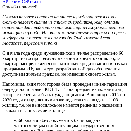
Айгерим Сейткали
Служба новостей
Сколько человек состоят на учете нуждающихся в семье,
сколько человек сняты из списка очередников, кому отпали
основания для предоставления жилища из государственного
жилищного фонда. На эти и многие другие вопросы на пресс-
конференции ответил аким города Талдыкорган Асет
Масабаев, передает tinfo.kz
С начала года среди нуждающихся в жилье распределено 60
квартир по госпрограммам льготного кредитования. 55,3%
квартир распределяется по льготному кредитованию в рамках
программы «Нұрлы жер», разработанной для обеспечения
доступным жильем граждан, не имеющих своего жилья.
Напомним, акиматом города была проведена инвентаризация
очереди на портале «КЕЗЕКТЕ» на предмет выявления лиц,
которые перестали быть нуждающимися. В период с 2015 по
2020 годы с нарушениями законодательства выданы 1108
жилищ, т.е. не выносилось/не имеется решения о заселении
граждан в занимаемое жилище.
«360 квартир без документов были выданы
частным лицам и действующим государственным
служащим. В целях решения проблемы, данные