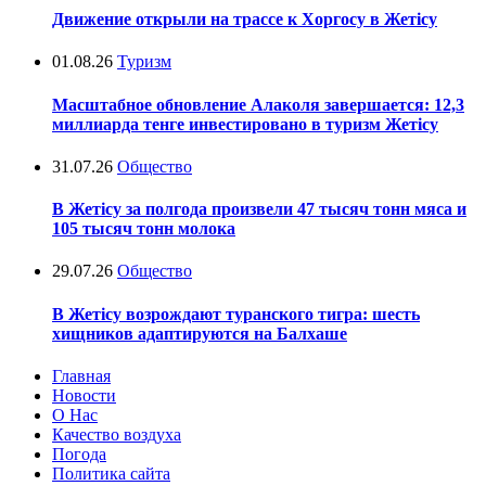
Движение открыли на трассе к Хоргосу в Жетісу
01.08.26
Туризм
Масштабное обновление Алаколя завершается: 12,3
миллиарда тенге инвестировано в туризм Жетісу
31.07.26
Общество
В Жетісу за полгода произвели 47 тысяч тонн мяса и
105 тысяч тонн молока
29.07.26
Общество
В Жетісу возрождают туранского тигра: шесть
хищников адаптируются на Балхаше
Главная
Новости
О Нас
Качество воздуха
Погода
Политика сайта