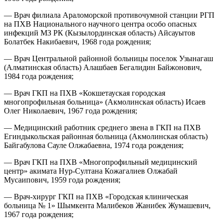
— Врач филиала Араломорской противочумной станции РГП
на ПХВ Национального научного центра особо опасных
инфекций МЗ РК (Кызылординская область) Айсауытов
Болатбек Накибаевич, 1968 года рождения;
— Врач Центральной районной больницы поселок Узынагаш
(Алматинская область) Алашбаев Бегалидин Байжонович,
1984 года рождения;
— Врач ГКП на ПХВ «Кокшетауская городская
многопрофильная больница» (Акмолинская область) Исаев
Олег Николаевич, 1967 года рождения;
— Медицинский работник среднего звена в ГКП на ПХВ
Егиндыкольская районная больница (Акмолинская область)
Байгабулова Сауле Олжабаевна, 1974 года рождения;
— Врач ГКП на ПХВ «Многопрофильный медицинский
центр» акимата Нур-Султана Кожагалиев Олжабай
Мусаипович, 1959 года рождения;
— Врач-хирург ГКП на ПХВ «Городская клиническая
больница № 1» Шымкента Малибеков Жанибек Жумашевич,
1967 года рождения;