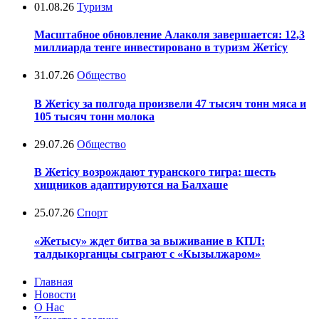
01.08.26
Туризм
Масштабное обновление Алаколя завершается: 12,3
миллиарда тенге инвестировано в туризм Жетісу
31.07.26
Общество
В Жетісу за полгода произвели 47 тысяч тонн мяса и
105 тысяч тонн молока
29.07.26
Общество
В Жетісу возрождают туранского тигра: шесть
хищников адаптируются на Балхаше
25.07.26
Спорт
«Жетысу» ждет битва за выживание в КПЛ:
талдыкорганцы сыграют с «Кызылжаром»
Главная
Новости
О Нас