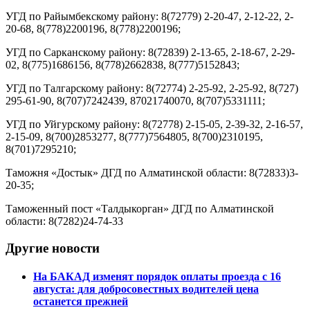
УГД по Райымбекскому району: 8(72779) 2-20-47, 2-12-22, 2-
20-68, 8(778)2200196, 8(778)2200196;
УГД по Сарканскому району: 8(72839) 2-13-65, 2-18-67, 2-29-
02, 8(775)1686156, 8(778)2662838, 8(777)5152843;
УГД по Талгарскому району: 8(72774) 2-25-92, 2-25-92, 8(727)
295-61-90, 8(707)7242439, 87021740070, 8(707)5331111;
УГД по Уйгурскому району: 8(72778) 2-15-05, 2-39-32, 2-16-57,
2-15-09, 8(700)2853277, 8(777)7564805, 8(700)2310195,
8(701)7295210;
Таможня «Достык» ДГД по Алматинской области: 8(72833)3-
20-35;
Таможенный пост «Талдыкорган» ДГД по Алматинской
области: 8(7282)24-74-33
Другие новости
На БАКАД изменят порядок оплаты проезда с 16
августа: для добросовестных водителей цена
останется прежней