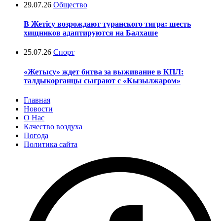
29.07.26
Общество
В Жетісу возрождают туранского тигра: шесть
хищников адаптируются на Балхаше
25.07.26
Спорт
«Жетысу» ждет битва за выживание в КПЛ:
талдыкорганцы сыграют с «Кызылжаром»
Главная
Новости
О Нас
Качество воздуха
Погода
Политика сайта