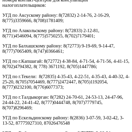
налогоплательщиков:
УГД по Аксускому району: 8(72832) 2-14-76, 2-16-29,
8(775)3359666, 8(708)1781409;
УГД по Алакольскому району: 8(72833) 2-12-81,
8(771)4546094, 8(775)5750255, 8(702)7179401;
УГД по Балхашскому району: 8(72773) 9-19-69, 9-14-47,
8(777)7065409, 8(747)0366461;
УГД по г.Капшагай: 8(72772) 4-38-84, 4-71-54, 4-71-56, 4-41-15,
8(702)4794382, 8( 778) 3671192, 8(705)1447786;
УГД по г.Текели: 8(72835) 4-35-43, 4-22-51, 4-35-43, 4-40-32, 4-
25-20, 8(705)7054469, 8(777)2472447, 8(705)1192054,
8(777)0232100, 8(776)6077373;
УГД по г.Талдыкорган: 8(7282) 24-70-61, 24-53-13, 24-47-96,
24-44-22, 24-41-42, 8(777)0444748, 8(707)7779745,
8(707)8296469;
УГД по Ескельдинскому району: 8(2836) 3-07-59, 3-02-42, 3-
13-52, 87775927310, 87026476548