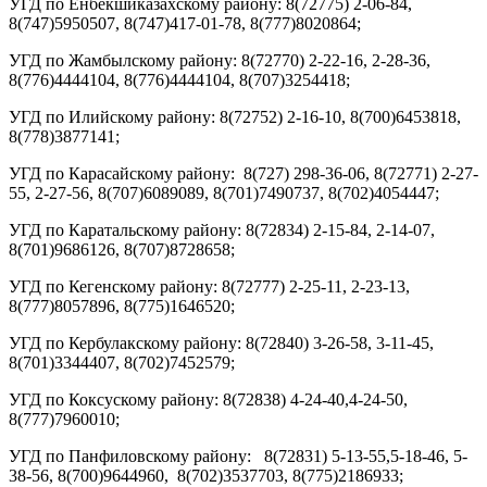
УГД по Енбекшиказахскому району: 8(72775) 2-06-84,
8(747)5950507, 8(747)417-01-78, 8(777)8020864;
УГД по Жамбылскому району: 8(72770) 2-22-16, 2-28-36,
8(776)4444104, 8(776)4444104, 8(707)3254418;
УГД по Илийскому району: 8(72752) 2-16-10, 8(700)6453818,
8(778)3877141;
УГД по Карасайскому району: 8(727) 298-36-06, 8(72771) 2-27-
55, 2-27-56, 8(707)6089089, 8(701)7490737, 8(702)4054447;
УГД по Каратальскому району: 8(72834) 2-15-84, 2-14-07,
8(701)9686126, 8(707)8728658;
УГД по Кегенскому району: 8(72777) 2-25-11, 2-23-13,
8(777)8057896, 8(775)1646520;
УГД по Кербулакскому району: 8(72840) 3-26-58, 3-11-45,
8(701)3344407, 8(702)7452579;
УГД по Коксускому району: 8(72838) 4-24-40,4-24-50,
8(777)7960010;
УГД по Панфиловскому району: 8(72831) 5-13-55,5-18-46, 5-
38-56, 8(700)9644960, 8(702)3537703, 8(775)2186933;