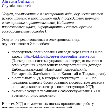
Айгерим Сейткали
Служба новостей
Услуги, реализованные в электронном виде, осуществляются
исключительно в электронном виде (посредством портала
«электронного правительства», Кабинета
налогоплательщика, информационных систем органов
государственных доходов).
Услуги, не реализованные в электронном виде,
осуществляются 2 способами:
посредством бронирования очереди через сайт КГД по
адресу:
http://kgd.gov.kz/ru/services/online-reservation
(Электронная система управления очередью имеется в
семи крупных Управлениях государственных доходов:
Енбекшиказахский, Илийский, Карасайский,
Талгарский, Жамбылский, гг. Капшагай и Талдыкорган).
в остальных УГД, в которых отсутствует ЭСУО, по
предварительному бронированию посредством дозвона
на номера контакт-центра соответствующих УГД;
оказание услуг в терминалах самообслуживания УГД
временно приостановлено.
Во всех УГД и таможенных постах продолжают работу
номера контакт-центров для консультаций