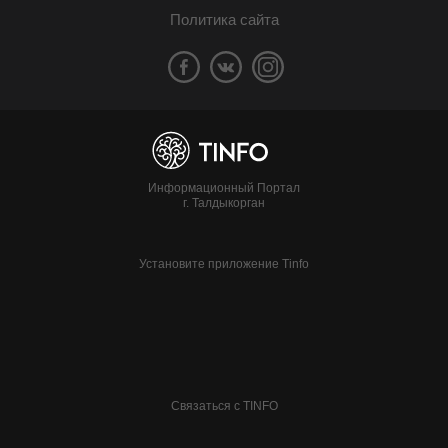
Политика сайта
Информационный Портал
г. Талдыкорган
Установите приложение Tinfo
Связаться с TINFO