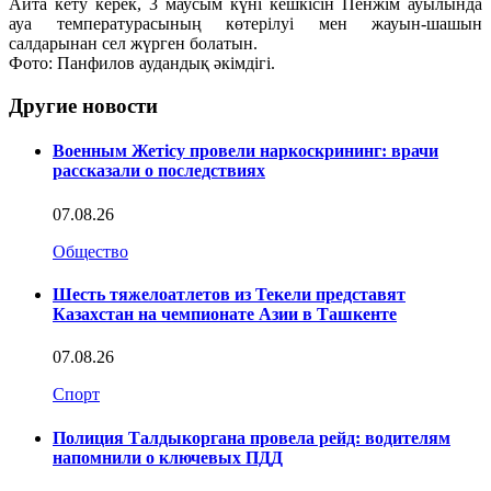
Айта кету керек, 3 маусым күні кешкісін Пенжім ауылында
ауа температурасының көтерілуі мен жауын-шашын
салдарынан сел жүрген болатын.
Фото: Панфилов аудандық әкімдігі.
Другие новости
Военным Жетісу провели наркоскрининг: врачи
рассказали о последствиях
07.08.26
Общество
Шесть тяжелоатлетов из Текели представят
Казахстан на чемпионате Азии в Ташкенте
07.08.26
Спорт
Полиция Талдыкоргана провела рейд: водителям
напомнили о ключевых ПДД