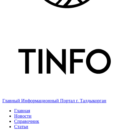
Главный Информационный Портал г. Талдыкорган
Главная
Новости
Справочник
Статьи