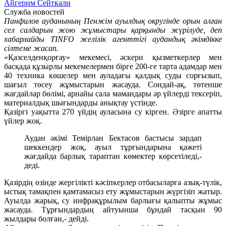
Айгерим Сейткали
Служба новостей
Панфилов ауданының Пенжім ауылдық округінде орын алған
сел салдарын жою жұмыстары қарқынды жүрілуде, деп
хабарлайды TINFO желілік агенттігі аудандық әкімдікке
сілтеме жасап.
«Қазселденқорғау» мекемесі, әскери қызметкерлер мен
басқада құзырлы мекемелермен бірге 200-ге тарта адамдар мен
40 техника көшелер мен ауладағы қалдық суды сорғызып,
шағыл төсеу жұмыстарын жасауда. Сондай-ақ, төтенше
жағдайлар бөлімі, арнайы сала мамандары әр үйлерді тексеріп,
материалдық шығындарды анықтау үстінде.
Қазіргі уақытта 270 үйдің ауласына су кірген. Әзірге апатты
үйлер жоқ.
Аудан әкімі Темірлан Бектасов бастысы зардап
шеккендер жоқ, ауыл тұрғындарына қажеті
жағдайда барлық тараптан көмектер көрсетіледі,-
деді.
Қазірдің өзінде жергілікті кәсіпкерлер отбасыларға азық-түлік,
ыстық тамақпен қамтамасыз ету жұмыстарын жүргізіп жатыр.
Ауылда жарық, су инфрақұрылым барлығы қалыпты жұмыс
жасауда. Тұрғындардың айтуынша бұндай тасқын 90
жылдары болған,- дейді.