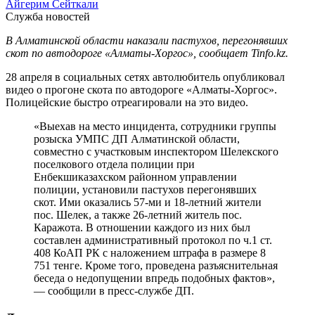
Айгерим Сейткали
Служба новостей
В Алматинской области наказали пастухов, перегонявших
скот по автодороге «Алматы-Хоргос», сообщает Tinfo.kz.
28 апреля в социальных сетях автолюбитель опубликовал
видео о прогоне скота по автодороге «Алматы-Хоргос».
Полицейские быстро отреагировали на это видео.
«Выехав на место инцидента, сотрудники группы
розыска УМПС ДП Алматинской области,
совместно с участковым инспектором Шелекского
поселкового отдела полиции при
Енбекшиказахском районном управлении
полиции, установили пастухов перегонявших
скот. Ими оказались 57-ми и 18-летний жители
пос. Шелек, а также 26-летний житель пос.
Каражота. В отношении каждого из них был
составлен административный протокол по ч.1 ст.
408 КоАП РК с наложением штрафа в размере 8
751 тенге. Кроме того, проведена разъяснительная
беседа о недопущении впредь подобных фактов»,
— сообщили в пресс-службе ДП.