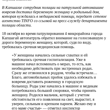
В Капшагае сотрудник полиции на патрульной автомашине
вовремя доставил беременную женщину в родильный дом,
которая нуждалась в медицинской помощи, передает сетевое
агентство TINFO со ссылкой на пресс-службу департамента
полиции области.
18 октября во время патрулирования 4 микрорайона города
Капшагай автопатруль обратил внимание на голосовавшую у
дороги беременную женщину, которой, судя по виду,
требовалась срочная медицинская помощь.
«У женщины начались сильные схватки и ей
требовалась срочная госпитализация. Уже в
машине начал вспоминать о мерах, то есть, как
необходимо действовать при экстренных родах.
Сразу же отзвонился в роддом, чтобы встречали…
Благо, автомобильных пробок удалось избежать и
вовремя доставить роженицу в городскую
больницу. Роды уже начались в машине и медикам
потребовалось большой сноровки, чтобы принять
женщину. Родился мальчик, который с учетом
обстоятельств его появления на свет, вырастит, я
уверен, сильным и крепким парнем. Желаю ему и
его маме счастья» — отметил инспектор