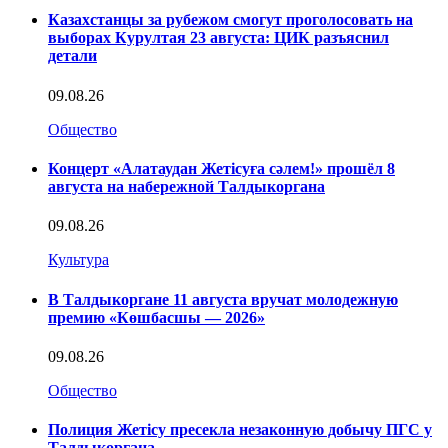
Казахстанцы за рубежом смогут проголосовать на
выборах Курултая 23 августа: ЦИК разъяснил
детали
09.08.26
Общество
Концерт «Алатаудан Жетісуға сәлем!» прошёл 8
августа на набережной Талдыкоргана
09.08.26
Культура
В Талдыкоргане 11 августа вручат молодежную
премию «Көшбасшы — 2026»
09.08.26
Общество
Полиция Жетісу пресекла незаконную добычу ПГС у
Талдыкоргана