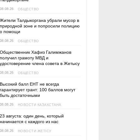
08.08.26
ОБЩЕСТВО
Жители Талдыкоргана убрали мусор в
природной зоне и попросили полицию
о помощи
08.08.26
ОБЩЕСТВО
Общественник Хафиз Галимжанов
получил грамоту МВД и
удостоверение члена совета в Жетысу
08.08.26
ОБЩЕСТВО
Высокий балл ЕНТ не всегда
гарантирует грант: 100 баллов могут
быть достаточными
08.08.26
НОВОСТИ КАЗАХСТАНА
23 августа: один день, который
начинается с каждого из нас
08.08.26
НОВОСТИ ЖЕТІСУ