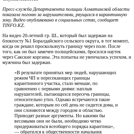
Пресс-служба Департамента полиции Алматинской области
показала погоню за нарушителями, рвущихся в карантинную
зону. Видео опубликовано в социальных сетях, сообщает
TINFO.KZ.
На видео 20-летний гр. Ш., который был задержан на
блокпосту №1 Боралдайского сельского округа, в тот момент,
когда он решил проскользнуть границу через поле. После
того, как он был замечен полицейскими, бросился наутек
через Сакские корганы. Эта попытка не увенчалась успехом, и
мужчина был задержан.
«В результате принятых мер людей, нарушающих
режим ЧП и пересекающих границы
карантинного участка, стало меньше, по
сравнению с первыми днями: наплыв
нарушителей, пытающихся пересечь границы,
относительно утих. Однако встречаются такие
граждане, которым по сей день не сидится дома, и
они слоняются между городом и областью.
Приводят разные аргументы. Но какими бы
весомыми они не были, необходимо четко
придерживаться всеобщего порядка карантина»,
— обратился к общественности начальник