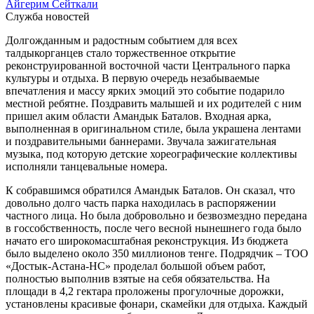
Айгерим Сейткали
Служба новостей
Долгожданным и радостным событием для всех
талдыкорганцев стало торжественное открытие
реконструированной восточной части Центрального парка
культуры и отдыха. В первую очередь незабываемые
впечатления и массу ярких эмоций это событие подарило
местной ребятне. Поздравить малышей и их родителей с ним
пришел аким области Амандык Баталов. Входная арка,
выполненная в оригинальном стиле, была украшена лентами
и поздравительными баннерами. Звучала зажигательная
музыка, под которую детские хореографические коллективы
исполняли танцевальные номера.
К собравшимся обратился Амандык Баталов. Он сказал, что
довольно долго часть парка находилась в распоряжении
частного лица. Но была добровольно и безвозмездно передана
в госсобственность, после чего весной нынешнего года было
начато его широкомасштабная реконструкция. Из бюджета
было выделено около 350 миллионов тенге. Подрядчик – ТОО
«Достык-Астана-НС» проделал большой объем работ,
полностью выполнив взятые на себя обязательства. На
площади в 4,2 гектара проложены прогулочные дорожки,
установлены красивые фонари, скамейки для отдыха. Каждый