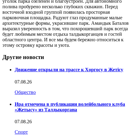
уголок парка озеленен и благоустроен. Для автономного
полива пробурено несколько глубоких скважин. Перед
восточной входной группой появилась просторная
парковочная площадка. Радуют глаз продуманные малые
архитектурные формы, украсившие парк. Амандык Баталов
выразил уверенность в том, что похорошевший парк всегда
будет любимым местом отдыха талдыкорганцев и гостей
областного центра. И все мы будем бережно относиться к
этому островку красоты и уюта.
Другие новости
Движение открыли на трассе к Хоргосу в Жетісу
07.08.26
Общество
Ира отмечена в публикации волейбольного клуба
«Жетысу» из Талдыкоргана
07.08.26
Спорт