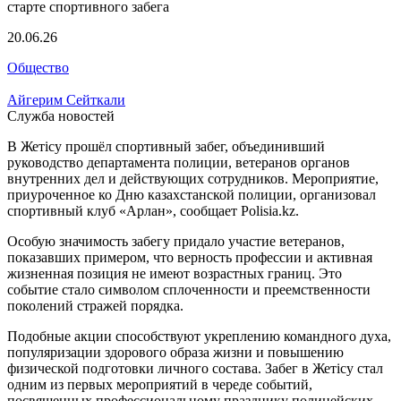
20.06.26
Общество
Айгерим Сейткали
Служба новостей
В Жетісу прошёл спортивный забег, объединивший
руководство департамента полиции, ветеранов органов
внутренних дел и действующих сотрудников. Мероприятие,
приуроченное ко Дню казахстанской полиции, организовал
спортивный клуб «Арлан», сообщает Polisia.kz.
Особую значимость забегу придало участие ветеранов,
показавших примером, что верность профессии и активная
жизненная позиция не имеют возрастных границ. Это
событие стало символом сплоченности и преемственности
поколений стражей порядка.
Подобные акции способствуют укреплению командного духа,
популяризации здорового образа жизни и повышению
физической подготовки личного состава. Забег в Жетісу стал
одним из первых мероприятий в череде событий,
посвященных профессиональному празднику полицейских.