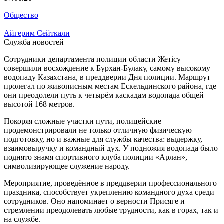
Общество
Айгерим Сейткали
Служба новостей
Сотрудники департамента полиции области Жетісу
совершили восхождение к Бурхан-Булаку, самому высокому
водопаду Казахстана, в преддверии Дня полиции. Маршрут
пролегал по живописным местам Ескельдинского района, где
они преодолели путь к четырём каскадам водопада общей
высотой 168 метров.
Покоряя сложные участки пути, полицейские
продемонстрировали не только отличную физическую
подготовку, но и важные для службы качества: выдержку,
взаимовыручку и командный дух. У подножия водопада было
поднято знамя спортивного клуба полиции «Арлан»,
символизирующее служение народу.
Мероприятие, проведённое в преддверии профессионального
праздника, способствует укреплению командного духа среди
сотрудников. Оно напоминает о верности Присяге и
стремлении преодолевать любые трудности, как в горах, так и
на службе.