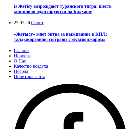
В Жетісу возрождают туранского тигра: шесть
хищников адаптируются на Балхаше
25.07.26
Спорт
«Жетысу» ждет битва за выживание в КПЛ:
талдыкорганцы сыграют с «Кызылжаром»
Главная
Новости
О Нас
Качество воздуха
Погода
Политика сайта