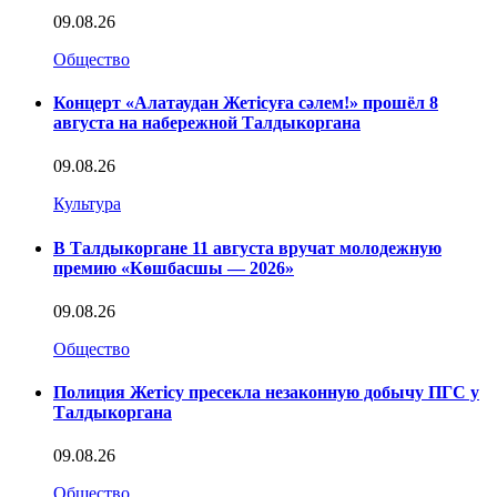
09.08.26
Общество
Концерт «Алатаудан Жетісуға сәлем!» прошёл 8
августа на набережной Талдыкоргана
09.08.26
Культура
В Талдыкоргане 11 августа вручат молодежную
премию «Көшбасшы — 2026»
09.08.26
Общество
Полиция Жетісу пресекла незаконную добычу ПГС у
Талдыкоргана
09.08.26
Общество