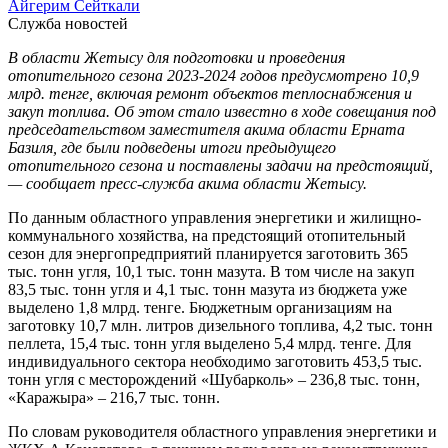
Айгерим Сейткали
Служба новостей
В области Жетысу для подготовки и проведения
отопительного сезона 2023-2024 годов предусмотрено 10,9
млрд. тенге, включая ремонт объектов теплоснабжения и
закуп топлива. Об этом стало известно в ходе совещания под
председательством заместителя акима области Ерната
Базиля, где были подведены итоги предыдущего
отопительного сезона и поставлены задачи на предстоящий,
— сообщает пресс-служба акима области Жетысу.
По данным областного управления энергетики и жилищно-
коммунального хозяйства, на предстоящий отопительный
сезон для энергопредприятий планируется заготовить 365
тыс. тонн угля, 10,1 тыс. тонн мазута. В том числе на закуп
83,5 тыс. тонн угля и 4,1 тыс. тонн мазута из бюджета уже
выделено 1,8 млрд. тенге. Бюджетным организациям на
заготовку 10,7 млн. литров дизельного топлива, 4,2 тыс. тонн
пеллета, 15,4 тыс. тонн угля выделено 5,4 млрд. тенге. Для
индивидуального сектора необходимо заготовить 453,5 тыс.
тонн угля с месторождений «Шубарколь» – 236,8 тыс. тонн,
«Каражыра» – 216,7 тыс. тонн.
По словам руководителя областного управления энергетики и