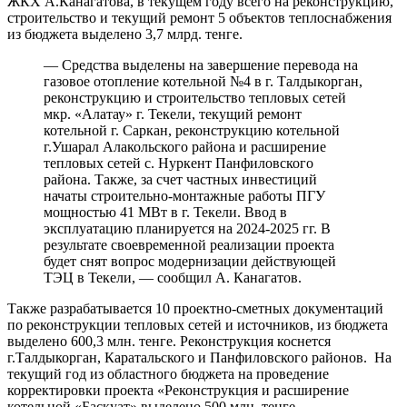
ЖКХ А.Канагатова, в текущем году всего на реконструкцию,
строительство и текущий ремонт 5 объектов теплоснабжения
из бюджета выделено 3,7 млрд. тенге.
— Средства выделены на завершение перевода на
газовое отопление котельной №4 в г. Талдыкорган,
реконструкцию и строительство тепловых сетей
мкр. «Алатау» г. Текели, текущий ремонт
котельной г. Саркан, реконструкцию котельной
г.Ушарал Алакольского района и расширение
тепловых сетей с. Нуркент Панфиловского
района. Также, за счет частных инвестиций
начаты строительно-монтажные работы ПГУ
мощностью 41 МВт в г. Текели. Ввод в
эксплуатацию планируется на 2024-2025 гг. В
результате своевременной реализации проекта
будет снят вопрос модернизации действующей
ТЭЦ в Текели, — сообщил А. Канагатов.
Также разрабатывается 10 проектно-сметных документаций
по реконструкции тепловых сетей и источников, из бюджета
выделено 600,3 млн. тенге. Реконструкция коснется
г.Талдыкорган, Каратальского и Панфиловского районов. На
текущий год из областного бюджета на проведение
корректировки проекта «Реконструкция и расширение
котельной «Баскуат» выделено 500 млн. тенге.