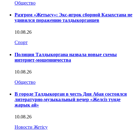
Общество
Разгром «Жетысу»: Экс-игрок сборной Казахстана не
удивился поражению талдыкорганцев
10.08.26
Спорт
Полиция Талдыкоргана назвала новые схемы
интернет-мошенничества
10.08.26
Общество
В городе Талдыкорган в честь Дня Абая состоялся
литературно-музыкальный вечер «Желсіз түнде
жарық ай»
10.08.26
Новости Жетісу