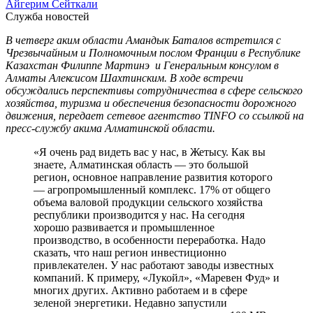
Айгерим Сейткали
Служба новостей
В четверг аким области Амандык Баталов встретился с
Чрезвычайным и Полномочным послом Франции в Республике
Казахстан Филиппе Мартинэ и Генеральным консулом в
Алматы Алексисом Шахтинским. В ходе встречи
обсуждались перспективы сотрудничества в сфере сельского
хозяйства, туризма и обеспечения безопасности дорожного
движения, передает сетевое агентство TINFO со ссылкой на
пресс-службу акима Алматинской области.
«Я очень рад видеть вас у нас, в Жетысу. Как вы
знаете, Алматинская область — это большой
регион, основное направление развития которого
— агропромышленный комплекс. 17% от общего
объема валовой продукции сельского хозяйства
республики производится у нас. На сегодня
хорошо развивается и промышленное
производство, в особенности переработка. Надо
сказать, что наш регион инвестиционно
привлекателен. У нас работают заводы известных
компаний. К примеру, «Лукойл», «Маревен Фуд» и
многих других. Активно работаем и в сфере
зеленой энергетики. Недавно запустили