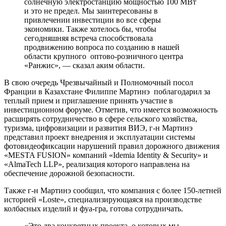
солнечную электростанцию мощностью 100 МВт
и это не предел. Мы заинтересованы в
привлечении инвестиции во все сферы
экономики. Также хотелось бы, чтобы
сегодняшняя встреча способствовала
продвижению вопроса по созданию в нашей
области крупного оптово-розничного центра
«Ранжис», — сказал аким области.
В свою очередь Чрезвычайный и Полномочный посол
Франции в Казахстане Филиппе Мартинэ поблагодарил за
теплый прием и приглашение принять участие в
инвестиционном форуме. Отметив, что имеется возможность
расширять сотрудничество в сфере сельского хозяйства,
туризма, цифровизации и развития ВИЭ, г-н Мартинэ
представил проект внедрения и эксплуатации системы
фотовидеофиксации нарушений правил дорожного движения
«MESTA FUSION» компаний «Idemia Identity & Security» и
«AlmaTech LLP», реализация которого направлена на
обеспечение дорожной безопасности.
Также г-н Мартинэ сообщил, что компания с более 150-летней
историей «Lostе», специализирующаяся на производстве
колбасных изделий и фуа-гра, готова сотрудничать.
«Это два конкретных проекта, о которых мы