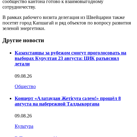
сообщество кантона готово к взаимовыгодному
сотрудничеству.
В рамках рабочего визита делегация из Швейцарии также
посетят город Капшагай и ряд объектов по вопросу развития
зеленой энергетики.
Другие новости
Казахстанцы за рубежом смогут проголосовать на
выборах Курултая 23 августа: ЦИК разъяснил
детали
09.08.26
Общество
Концерт «Алатаудан Жетісуға сәлем!» прошёл 8
августа на набережной Талдыкоргана
09.08.26
Культура