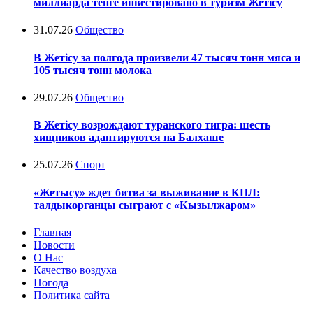
миллиарда тенге инвестировано в туризм Жетісу
31.07.26
Общество
В Жетісу за полгода произвели 47 тысяч тонн мяса и
105 тысяч тонн молока
29.07.26
Общество
В Жетісу возрождают туранского тигра: шесть
хищников адаптируются на Балхаше
25.07.26
Спорт
«Жетысу» ждет битва за выживание в КПЛ:
талдыкорганцы сыграют с «Кызылжаром»
Главная
Новости
О Нас
Качество воздуха
Погода
Политика сайта