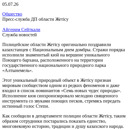
05.07.26
Общество
Пресс-служба ДП области Жетiсу
Айгерим Сейткали
Служба новостей
Полицейские области Жетісу оригинально поздравили
казахстанцев с Национальным днем домбры. Стражи порядка
исполнили знаменитый кюй на вершине уникального
Поющего бархана, расположенного на территории
государственного национального природного парка
«Алтынемель».
Этот уникальный природный объект в Жетісу признан
мировым сообществом одним из редких феноменов и даже
входил в список номинантов «Семь новых чудес природы».
Исполнение кюя синхронизировало мелодию священного
инструмента со звуками поющих песков, стремясь передать
истинный голос Степи.
Как сообщили в департаменте полиции области Жетісу, таким
образом сотрудники постарались показать единство,
многовековую историю, традиции и душу казахского народа.