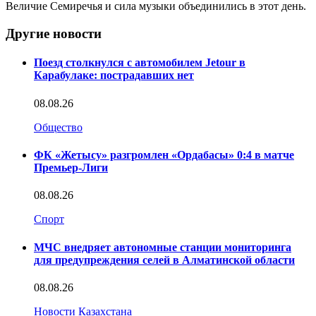
Величие Семиречья и сила музыки объединились в этот день.
Другие новости
Поезд столкнулся с автомобилем Jetour в
Карабулаке: пострадавших нет
08.08.26
Общество
ФК «Жетысу» разгромлен «Ордабасы» 0:4 в матче
Премьер-Лиги
08.08.26
Спорт
МЧС внедряет автономные станции мониторинга
для предупреждения селей в Алматинской области
08.08.26
Новости Казахстана