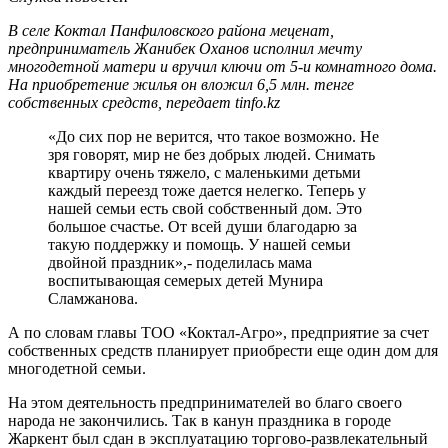
В селе Коктал Панфиловского района меценат,
предприниматель Жанибек Оханов исполнил мечту
многодетной матери и вручил ключи от 5-и комнатного дома.
На приобретение жилья он вложил 6,5 млн. тенге
собственных средств, передает tinfo.kz
«До сих пор не верится, что такое возможно. Не
зря говорят, мир не без добрых людей. Снимать
квартиру очень тяжело, с маленькими детьми
каждый переезд тоже дается нелегко. Теперь у
нашей семьи есть свой собственный дом. Это
большое счастье. От всей души благодарю за
такую поддержку и помощь. У нашей семьи
двойной праздник»,- поделилась мама
воспитывающая семерых детей Мунира
Сламжанова.
А по словам главы ТОО «Коктал-Агро», предприятие за счет
собственных средств планирует приобрести еще один дом для
многодетной семьи.
На этом деятельность предпринимателей во благо своего
народа не закончились. Так в канун праздника в городе
Жаркент был сдан в эксплуатацию торгово-развлекательный