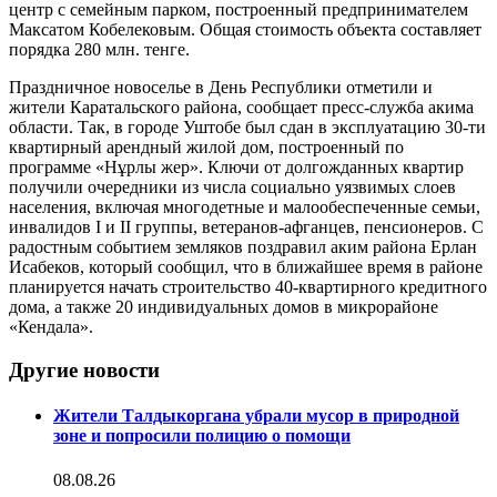
центр с семейным парком, построенный предпринимателем
Максатом Кобелековым. Общая стоимость объекта составляет
порядка 280 млн. тенге.
Праздничное новоселье в День Республики отметили и
жители Каратальского района, сообщает пресс-служба акима
области. Так, в городе Уштобе был сдан в эксплуатацию 30-ти
квартирный арендный жилой дом, построенный по
программе «Нұрлы жер». Ключи от долгожданных квартир
получили очередники из числа социально уязвимых слоев
населения, включая многодетные и малообеспеченные семьи,
инвалидов І и ІІ группы, ветеранов-афганцев, пенсионеров. С
радостным событием земляков поздравил аким района Ерлан
Исабеков, который сообщил, что в ближайшее время в районе
планируется начать строительство 40-квартирного кредитного
дома, а также 20 индивидуальных домов в микрорайоне
«Кендала».
Другие новости
Жители Талдыкоргана убрали мусор в природной
зоне и попросили полицию о помощи
08.08.26