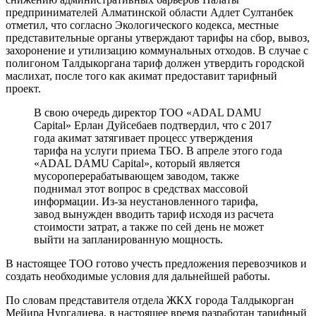
предпринимателей Алматинской области Адлет Султанбек
отметил, что согласно Экологического кодекса, местные
представительные органы утверждают тарифы на сбор, вывоз,
захоронение и утилизацию коммунальных отходов. В случае с
полигоном Талдыкоргана тариф должен утвердить городской
маслихат, после того как акимат предоставит тарифный
проект.
В свою очередь директор ТОО «ADAL DAMU
Capital» Ерлан Дуйсебаев подтвердил, что с 2017
года акимат затягивает процесс утверждения
тарифа на услуги приема ТБО. В апреле этого года
«ADAL DAMU Capital», который является
мусороперерабатывающем заводом, также
поднимал этот вопрос в средствах массовой
информации. Из-за неустановленного тарифа,
завод вынужден вводить тариф исходя из расчета
стоимости затрат, а также по сей день не может
выйти на запланированную мощность.
В настоящее ТОО готово учесть предложения перевозчиков и
создать необходимые условия для дальнейшей работы.
По словам представителя отдела ЖКХ города Талдыкорган
Мейира Нургалиева, в настоящее время разработан тарифный