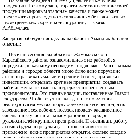
— На заводе внедрена система управления качеством
продукции. Поэтому завод гарантирует соответствие своей
продукции мировым эталонам качества и также может
предложить производство эксклюзивных бутылок разных
геометрических форм и конфигураций, — сказал
А.Абдуллаев.
Завершая рабочую поездку аким области Амандык Баталов
отметил:
— Посетив сегодня ряд объектов Жамбылского и
Карасайского района, ознакомившись с их работой, я
определил, какая кому необходима поддержка. Ранее акимам
районам и городов области мною было дано поручение
активно развивать малый и средний бизнес, привлекать
инвестиции, открывать крупные предприятия, создавать
рабочие места, оказывать поддержку отечественным
производителям. Это главные задачи, поставленные Главой
государства. Чтобы изучить, как данные поручения
реализуются на местах, я буду объезжать весь регион, а по
завершение всех рабочих поездок проведу расширенное
совещание с участием акимом районов и городов,
руководителей крупных предприятий. И оценивать работу
акимов будем по результату — сколько инвесторов
привлечено, какие предприятия открыты, сколько создано
новых рабочих мест, сколько поступило налоговых