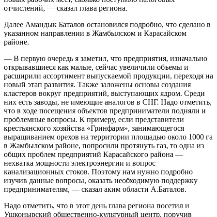
отчислений, — сказал глава региона.
Далее Амандык Баталов остановился подробно, что сделано в
указанном направлении в Жамбылском и Карасайском
районе.
— В первую очередь я заметил, что предприятия, изначально
открывавшиеся как малые, сейчас увеличили объемы и
расширили ассортимент выпускаемой продукции, переходя на
новый этап развития. Также заложены основы создания
кластеров вокруг предприятий, выступающих ядром. Среди
них есть заводы, не имеющие аналогов в СНГ. Надо отметить,
что в ходе посещения объектов предприниматели подняли и
проблемные вопросы. К примеру, если представители
крестьянского хозяйства «Гринфарм», занимающегося
выращиванием орехов на территории площадью около 1000 га
в Жамбылском районе, попросили протянуть газ, то одна из
общих проблем предприятий Карасайского района —
нехватка мощности электроэнергии и вопрос
канализационных стоков. Поэтому нам нужно подробно
изучив данные вопросы, оказать необходимую поддержку
предпринимателям, — сказал аким области А.Баталов.
Надо отметить, что в этот день глава региона посетил и
Ушконырский общественно-культурный центр, поручив