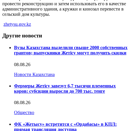
провести реконструкцию и затем использовать его в качестве
административного здания, а кружки и кинозал перевести в
сельский дом культуры.
zhetysu.gov.kz
Другие новости
Вузы Казахстана выделили свыше 2000 собственных
грантов; выпускники Жетісу могут получить скидки
08.08.26
Новости Казахстана
Фермеры Жетісу завезут 6,7 тысячи племенных
коров: субсидии выросли до 700 тыс. тенге
08.08.26
Общество
ФК «Жетысу» встретится с «Ордабасы» в КПЛ:
прямая трансляция доступна