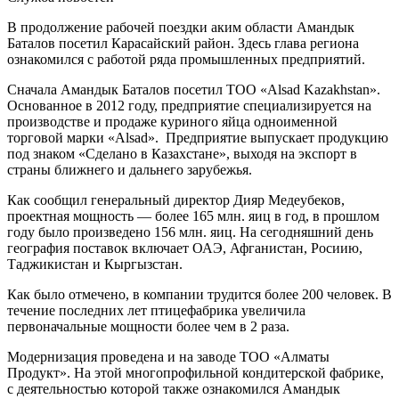
В продолжение рабочей поездки аким области Амандык
Баталов посетил Карасайский район. Здесь глава региона
ознакомился с работой ряда промышленных предприятий.
Сначала Амандык Баталов посетил ТОО «Alsad Kazakhstan».
Основанное в 2012 году, предприятие специализируется на
производстве и продаже куриного яйца одноименной
торговой марки «Alsad». Предприятие выпускает продукцию
под знаком «Сделано в Казахстане», выходя на экспорт в
страны ближнего и дальнего зарубежья.
Как сообщил генеральный директор Дияр Медеубеков,
проектная мощность — более 165 млн. яиц в год, в прошлом
году было произведено 156 млн. яиц. На сегодняшний день
география поставок включает ОАЭ, Афганистан, Росиию,
Таджикистан и Кыргызстан.
Как было отмечено, в компании трудится более 200 человек. В
течение последних лет птицефабрика увеличила
первоначальные мощности более чем в 2 раза.
Модернизация проведена и на заводе ТОО «Алматы
Продукт». На этой многопрофильной кондитерской фабрике,
с деятельностью которой также ознакомился Амандык