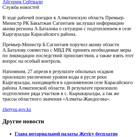
Айгерим Сейткали
Служба новостей
В ходе рабочей поездки в Алматинскую область Премьер-
Министр РК Бакытжан Сагинтаев заслушал информацию
акима региона А.Баталова о ситуации с подтоплением в селе
Кыргауылды Карасайского района.
Премьер-Министр Б.Сагинтаев поручил акиму области
A.Баталову совместно с МВД РК принять необходимые меры
по ликвидации последствий происшествия, а также взять этот
вопрос на особый контроль.
Напомним, 27 апреля в результате обильных осадков
произошло увеличение уровня воды в русле реки
Кыргауылды, находящейся в одноименном селе Карасайского
района Алматинской области. В результате произошло
подтопление ряда участков в с. Кырыкауылды, а так же
трассы областного значения «Алматы-Жандосова».
zhetysu.gov.kz
Другие новости
Глава нотариальной палаты Жетісу бесплатно