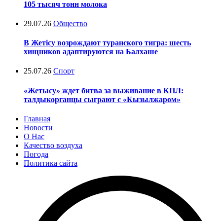
105 тысяч тонн молока
29.07.26
Общество
В Жетісу возрождают туранского тигра: шесть
хищников адаптируются на Балхаше
25.07.26
Спорт
«Жетысу» ждет битва за выживание в КПЛ:
талдыкорганцы сыграют с «Кызылжаром»
Главная
Новости
О Нас
Качество воздуха
Погода
Политика сайта