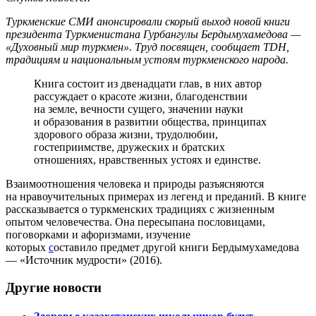
Туркменские СМИ анонсировали скорый выход новой книги
президента Туркменистана Гурбангулы Бердымухамедова —
«Духовный мир туркмен». Труд посвящен, сообщает TDH,
традициям и национальным устоям туркменского народа.
Книга состоит из двенадцати глав, в них автор
рассуждает о красоте жизни, благоденствии
на земле, вечности сущего, значении науки
и образования в развитии общества, принципах
здорового образа жизни, трудолюбии,
гостеприимстве, дружеских и братских
отношениях, нравственных устоях и единстве.
Взаимоотношения человека и природы разъясняются
на нравоучительных примерах из легенд и преданий. В книге
рассказывается о туркменских традициях с жизненным
опытом человечества. Она пересыпана пословицами,
поговорками и афоризмами, изучение
которых
с
оставило предмет другой книги Бердымухамедова
— «Источник мудрости» (2016).
Другие новости