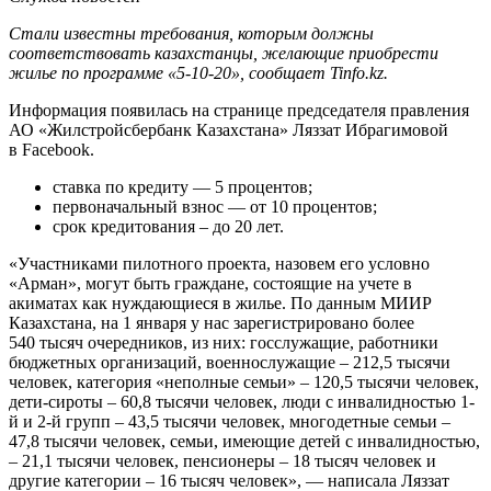
Стали известны требования, которым должны
соответствовать казахстанцы, желающие приобрести
жилье по программе «5-10-20», сообщает Tinfo.kz.
Информация появилась на странице председателя правления
АО «Жилстройсбербанк Казахстана» Ляззат Ибрагимовой
в Facebook.
ставка по кредиту — 5 процентов;
первоначальный взнос — от 10 процентов;
срок кредитования – до 20 лет.
«Участниками пилотного проекта, назовем его условно
«Арман», могут быть граждане, состоящие на учете в
акиматах как нуждающиеся в жилье. По данным МИИР
Казахстана, на 1 января у нас зарегистрировано более
540 тысяч очередников, из них: госслужащие, работники
бюджетных организаций, военнослужащие – 212,5 тысячи
человек, категория «неполные семьи» – 120,5 тысячи человек,
дети-сироты – 60,8 тысячи человек, люди с инвалидностью 1-
й и 2-й групп – 43,5 тысячи человек, многодетные семьи –
47,8 тысячи человек, семьи, имеющие детей с инвалидностью,
– 21,1 тысячи человек, пенсионеры – 18 тысяч человек и
другие категории – 16 тысяч человек», — написала Ляззат