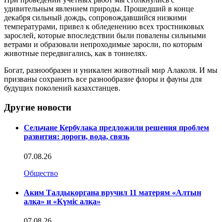
удивительным явлением природы. Прошедший в конце
декабря сильный дождь, сопровождавшийся низкими
температурами, привел к обледенению всех тростниковых
зарослей, которые впоследствии были повалены сильными
ветрами и образовали непроходимые заросли, по которым
животные передвигались, как в тоннелях.
Богат, разнообразен и уникален животный мир Алаколя. И мы
призваны сохранить все разнообразие флоры и фауны для
будущих поколений казахстанцев.
Другие новости
Сельчане Кербулака предложили решения проблем
развития: дороги, вода, связь
07.08.26
Общество
Аким Талдыкоргана вручил 11 матерям «Алтын
алқа» и «Күміс алқа»
07.08.26