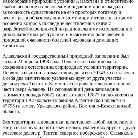
Разнообразие природных условий Казахстана и относительно
слабое освоение их человеком в недавнем прошлом дало
возможность существовать на его просторах богатому и
весьма разнообразному животному миру, интерес к которому
особенно возрос в последние десятилетия в связи с
разработкой мероприятий по рациональному использованию
диких животных республики и выяснению роли зверей в
природной очаговости болезней человека и домашних
животных.
Алакольский государственный природный заповедник был
создан 21 апреля 1998 года. Целью его создания было
сохранение естественных природных условий территории.
Первоначально он занимал площадь всего 20743 га и включал
в себя два значительно удаленных друг от друга участка –
дельты реки Тентек и Каменные острова в северо-восточной
части озера Алаколь. На сегодняшний день заповедник
занимает площадь 65672 га, из которых 17877 га находятся на
территории Алакольского района Алматинской области и
47795 га земель Уржарского района Восточно-Казахстанской
области.
Вся территория заповедника представляет собой заповедную
зону, состоящую из пяти значительно удаленных друг от друга
участков: дельта р. Тентек, северное побережье оз. Сасыкколь