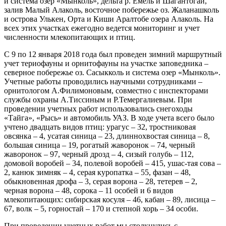
и система озер «Мынколь», дельта р. Емель и Шагантогай,
залив Малый Алаколь, восточное побережье оз. Жаланашколь
и острова Улькен, Орта и Киши Аралтобе озера Алаколь. На
всех этих участках ежегодно ведется мониторинг и учет
численности млекопитающих и птиц.
С 9 по 12 января 2018 года был проведен зимний маршрутный
учет териофауны и орнитофауны на участке заповедника –
северное побережье оз. Сасыкколь и система озер «Мынколь».
Учетные работы проводились научными сотрудниками –
орнитологом А.Филимоновым, совместно с инспекторами
службы охраны А.Тиссиным и Р.Темергалиевым. При
проведении учетных работ использовались снегоходы
«Тайга», «Рысь» и автомобиль УАЗ. В ходе учета всего было
учтено двадцать видов птиц: урагус – 32, тростниковая
овсянка – 4, усатая синица – 23, длиннохвостая синица – 8,
большая синица – 19, рогатый жаворонок – 74, черный
жаворонок – 97, черный дрозд – 4, сизый голубь – 112,
домовой воробей – 34, полевой воробей – 415, ушас-тая сова –
2, канюк зимняк – 4, серая куропатка – 55, фазан – 48,
обыкновенная дрофа – 3, серая ворона – 28, тетерев – 2,
черная ворона – 48, сорока – 11 особей и 6 видов
млекопитающих: сибирская косуля – 46, кабан – 89, лисица –
67, волк – 5, горностай – 170 и степной хорь – 34 особи.
При проведении учетных работ мы столкнулись с