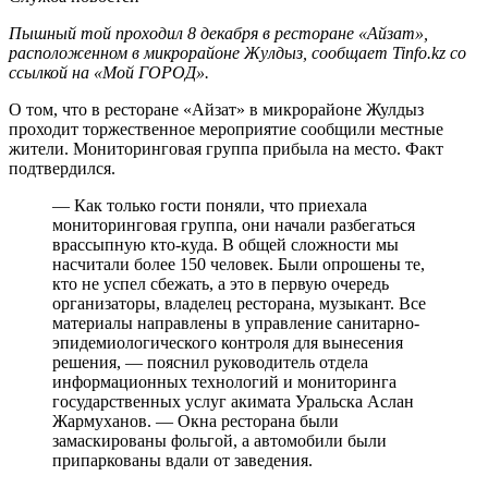
Пышный той проходил 8 декабря в ресторане «Айзат»,
расположенном в микрорайоне Жулдыз, сообщает Tinfo.kz со
ссылкой на «Мой ГОРОД».
О том, что в ресторане «Айзат» в микрорайоне Жулдыз
проходит торжественное мероприятие сообщили местные
жители. Мониторинговая группа прибыла на место. Факт
подтвердился.
— Как только гости поняли, что приехала
мониторинговая группа, они начали разбегаться
врассыпную кто-куда. В общей сложности мы
насчитали более 150 человек. Были опрошены те,
кто не успел сбежать, а это в первую очередь
организаторы, владелец ресторана, музыкант. Все
материалы направлены в управление санитарно-
эпидемиологического контроля для вынесения
решения, — пояснил руководитель отдела
информационных технологий и мониторинга
государственных услуг акимата Уральска Аслан
Жармуханов. — Окна ресторана были
замаскированы фольгой, а автомобили были
припаркованы вдали от заведения.