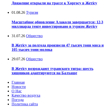
Движение открыли на трассе к Хоргосу в Жетісу
01.08.26
Туризм
Масштабное обновление Алаколя завершается: 12,3
миллиарда тенге инвестировано в туризм Жетісу
31.07.26
Общество
В Жетісу за полгода произвели 47 тысяч тонн мяса и
105 тысяч тонн молока
29.07.26
Общество
В Жетісу возрождают туранского тигра: шесть
хищников адаптируются на Балхаше
Главная
Новости
О Нас
Качество воздуха
Погода
Политика сайта