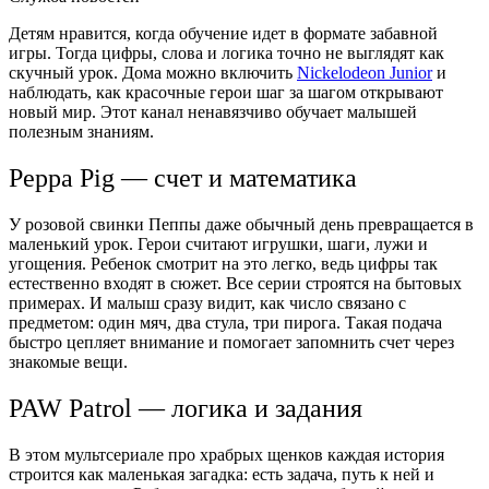
Детям нравится, когда обучение идет в формате забавной
игры. Тогда цифры, слова и логика точно не выглядят как
скучный урок. Дома можно включить
Nickelodeon Junior
и
наблюдать, как красочные герои шаг за шагом открывают
новый мир. Этот канал ненавязчиво обучает малышей
полезным знаниям.
Peppa Pig — счет и математика
У розовой свинки Пеппы даже обычный день превращается в
маленький урок. Герои считают игрушки, шаги, лужи и
угощения. Ребенок смотрит на это легко, ведь цифры так
естественно входят в сюжет. Все серии строятся на бытовых
примерах. И малыш сразу видит, как число связано с
предметом: один мяч, два стула, три пирога. Такая подача
быстро цепляет внимание и помогает запомнить счет через
знакомые вещи.
PAW Patrol — логика и задания
В этом мультсериале про храбрых щенков каждая история
строится как маленькая загадка: есть задача, путь к ней и