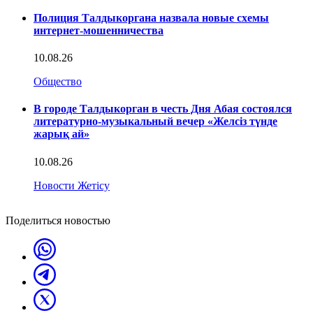
Полиция Талдыкоргана назвала новые схемы
интернет-мошенничества
10.08.26
Общество
В городе Талдыкорган в честь Дня Абая состоялся
литературно-музыкальный вечер «Желсіз түнде
жарық ай»
10.08.26
Новости Жетісу
Поделиться новостью