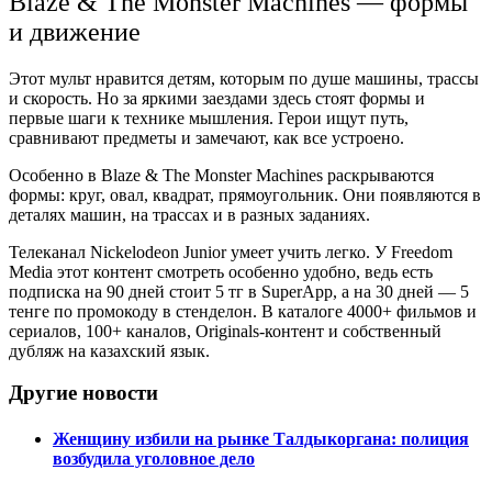
Blaze & The Monster Machines — формы
и движение
Этот мульт нравится детям, которым по душе машины, трассы
и скорость. Но за яркими заездами здесь стоят формы и
первые шаги к технике мышления. Герои ищут путь,
сравнивают предметы и замечают, как все устроено.
Особенно в Blaze & The Monster Machines раскрываются
формы: круг, овал, квадрат, прямоугольник. Они появляются в
деталях машин, на трассах и в разных заданиях.
Телеканал Nickelodeon Junior умеет учить легко. У Freedom
Media этот контент смотреть особенно удобно, ведь есть
подписка на 90 дней стоит 5 тг в SuperApp, а на 30 дней — 5
тенге по промокоду в стенделон. В каталоге 4000+ фильмов и
сериалов, 100+ каналов, Originals-контент и собственный
дубляж на казахский язык.
Другие новости
Женщину избили на рынке Талдыкоргана: полиция
возбудила уголовное дело