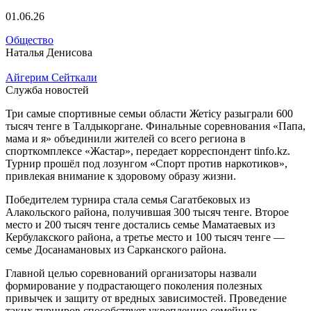
01.06.26
Общество
Наталья Денисова
Айгерим Сейткали
Служба новостей
Три самые спортивные семьи области Жетісу разыграли 600
тысяч тенге в Талдыкоргане. Финальные соревнования «Папа,
мама и я» объединили жителей со всего региона в
спорткомплексе «Жастар», передает корреспондент tinfo.kz.
Турнир прошёл под лозунгом «Спорт против наркотиков»,
привлекая внимание к здоровому образу жизни.
Победителем турнира стала семья Сагатбековых из
Алакольского района, получившая 300 тысяч тенге. Второе
место и 200 тысяч тенге достались семье Маматаевых из
Кербулакского района, а третье место и 100 тысяч тенге —
семье Досанамановых из Сарканского района.
Главной целью соревнований организаторы назвали
формирование у подрастающего поколения полезных
привычек и защиту от вредных зависимостей. Проведение
таких турниров способствует укреплению семейных