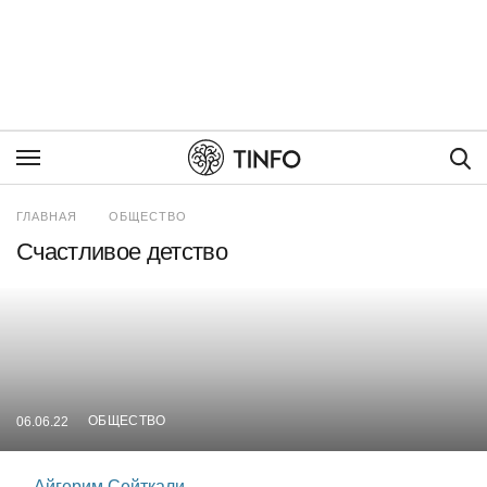
Пои
ГЛАВНАЯ
ОБЩЕСТВО
Счастливое детство
ОБЩЕСТВО
06.06.22
Айгерим Сейткали